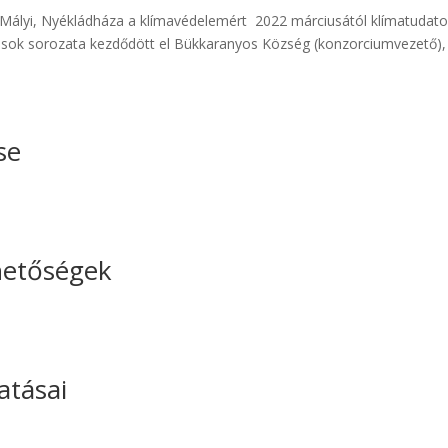
ályi, Nyékládháza a klímavédelemért ​ 2022 márciusától klímatudat
ások sorozata kezdődött el Bükkaranyos Község (konzorciumvezető),
se
hetőségek
atásai