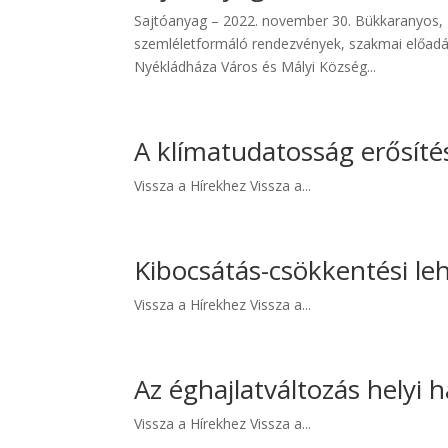
Sajtóanyag – 2022. november 30. Bükkaranyos, M
szemléletformáló rendezvények, szakmai előad
Nyékládháza Város és Mályi Község...
A klímatudatosság erősíté
Vissza a Hírekhez Vissza a...
Kibocsátás-csökkentési le
Vissza a Hírekhez Vissza a...
Az éghajlatváltozás helyi h
Vissza a Hírekhez Vissza a...