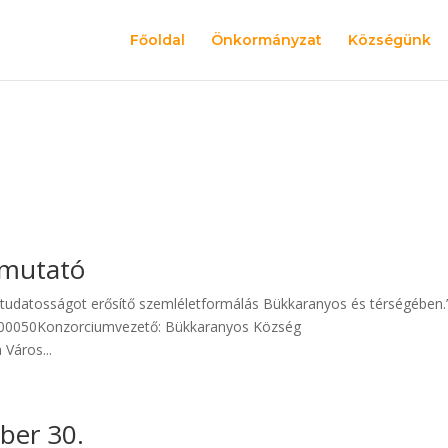
Főoldal
Önkormányzat
Községünk
e
emutató
ímatudatosságot erősítő szemléletformálás Bükkaranyos és térségében
-00050Konzorciumvezető: Bükkaranyos Község
Város...
ber 30.