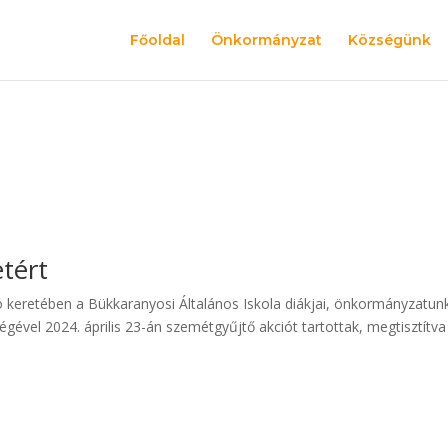
Főoldal
Önkormányzat
Községünk
etért
ó keretében a Bükkaranyosi Általános Iskola diákjai, önkormányzatun
égével 2024. április 23-án szemétgyűjtő akciót tartottak, megtisztítva