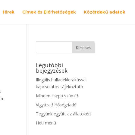
Hírek
Címek és Elérhetőségek
Közérdekű adatok
Legutóbbi
bejegyzések
Illegális hulladéklerakással
kapcsolatos tájékoztató
k
Minden csepp számít!
 a
Vigyázat! Hőségriadó!
Tegyünk együtt az állatokért
Heti menü