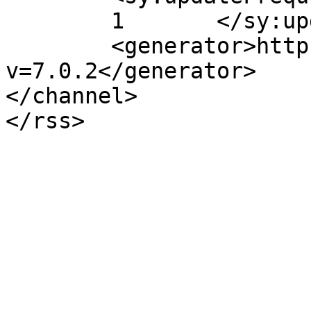
	1	</sy:updateFrequency>

	<generator>https://wordpress.org/?
v=7.0.2</generator>

</channel>
