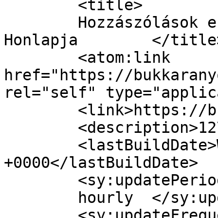
	<title>

	Hozzászólások ehhez: Bükkaranyos Község 
Honlapja	</title>

	<atom:link 
href="https://bukkarany
rel="self" type="applic
	<link>https://bukkaranyos.hu</link>

	<description>1275 óta</description>

	<lastBuildDate>Wed, 05 Aug 2026 07:28:29 
+0000</lastBuildDate>

	<sy:updatePeriod>

	hourly	</sy:updatePeriod>

	<sy:updateFrequency>
