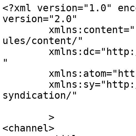
<?xml version="1.0" enc
version="2.0"

	xmlns:content="http://purl.org/rss/1.0/mod
ules/content/"

	xmlns:dc="http://purl.org/dc/elements/1.1/
"

	xmlns:atom="http://www.w3.org/2005/Atom"

	xmlns:sy="http://purl.org/rss/1.0/modules/
syndication/"

	>

<channel>
