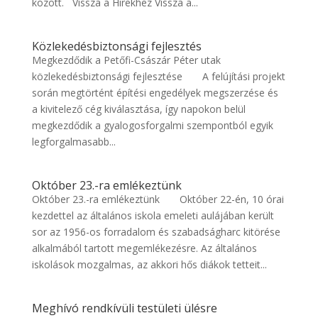
között. Vissza a Hírekhez Vissza a...
Közlekedésbiztonsági fejlesztés
Megkezdődik a Petőfi-Császár Péter utak
közlekedésbiztonsági fejlesztése A felújítási projekt
során megtörtént építési engedélyek megszerzése és
a kivitelező cég kiválasztása, így napokon belül
megkezdődik a gyalogosforgalmi szempontból egyik
legforgalmasabb...
Október 23.-ra emlékeztünk
Október 23.-ra emlékeztünk Október 22-én, 10 órai
kezdettel az általános iskola emeleti aulájában került
sor az 1956-os forradalom és szabadságharc kitörése
alkalmából tartott megemlékezésre. Az általános
iskolások mozgalmas, az akkori hős diákok tetteit...
Meghívó rendkívüli testületi ülésre