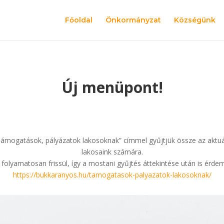
Főoldal
Önkormányzat
Községünk
Új menüpont!
ámogatások, pályázatok lakosoknak” címmel gyűjtjük össze az aktuál
lakosaink számára.
folyamatosan frissül, így a mostani gyűjtés áttekintése után is érdeme
https://bukkaranyos.hu/tamogatasok-palyazatok-lakosoknak/