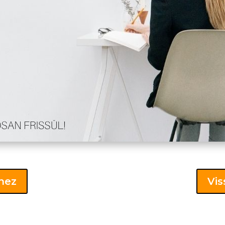
khez
Vis