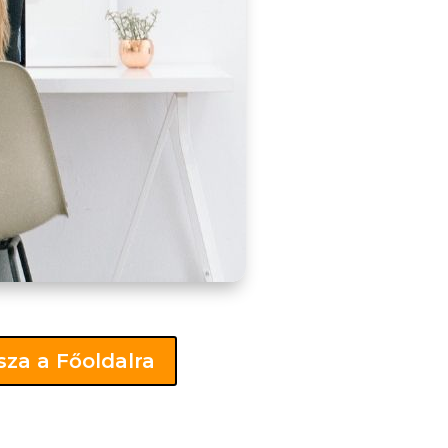
sza a Főoldalra