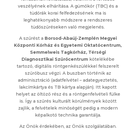
veszélyének elhárítása. A gümőkór (TBC) és a
tüdőrák korai felfedezésének ma is
leghatékonyabb módszere a rendszeres
tüdőszűréseken való megjelenés.
A szűrést a
Borsod-Abaúj-Zemplén Megyei
Központi Kórház és Egyetemi Oktatócentrum,
Semmelweis Tagkórház, Térségi
Diagnosztikai Szűrőcentrum
kötelékébe
tartozó, digitális röntgenkészülékkel felszerelt
szűrőbusz végzi. A buszban történik az
adminisztráció (adatfelvétel – adategyeztetés,
lakcímkártya és TB kártya alapján). Itt kapott
helyet az öltöző rész és a röntgenfelvételi fülke
is. Így a szűrés kulturált körülmények között
zajlik, a felvételek minőségét pedig a modern
képalkotó technika garantálja.
Az Önök érdekében, az Önök szolgálatában.