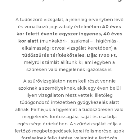
A tüdőszűrő vizsgálat, a jelenleg érvényben lévő
és vonatkozó jogszabály értelmében
40 éves
kor felett évente egyszer ingyenes, 40 éves
kor alatt
(munkaköri- , szakmai – , higiéniás- ,
alkalmassági orvosi vizsgálat keretében)
a
tüdőszűrés térítésköteles. Díja: 1700 Ft,
melyről számlát állítunk ki, ami egyben a
szűrésen való megjelenés igazolása is.
A szűrővizsgálaton nem kell részt vennie
azoknak a személyeknek, akik egy éven belül
ilyen vizsgálaton részt vettek, illetőleg
tüdőgondozó intézetben gyógykezelés alatt
állnak. Felhívjuk a figyelmet a tüdőszűrésen való
megjelenés fontosságára, saját és családja
egészsége érdekében. A szűrővizsgálat célja a
fertőző megbetegedések korai felismerése, azok
forrásainak felkutatása, valamint a fertőzés