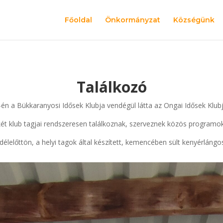
Főoldal
Önkormányzat
Községünk
Találkozó
.-én a Bükkaranyosi Idősek Klubja vendégül látta az Ongai Idősek Klubja
két klub tagjai rendszeresen találkoznak, szerveznek közös programok
délelőttön, a helyi tagok által készített, kemencében sült kenyérlángo