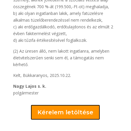
összegének 700 %-át (199.500,-Ft-ot) meghaladja,
b) aki olyan ingatlanban lakik, amely fatüzelésre
alkalmas tüzelőberendezéssel nem rendelkezik,
c) aki erdőgazdálkodó, erdőtulajdonos és az elmúlt 2
évben fakitermelést végzett,
d) aki tűzifa értékesítésével foglalkozik.
(2) Az üresen álló, nem lakott ingatlanra, amelyben
életvitelszerűen senki sem él, a támogatás nem
kérhető.
Kelt, Bükkaranyos, 2025.10.22.
Nagy Lajos s. k.
polgármester
Kérelem letöltése