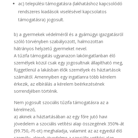
ac) települési támogatásra (lakhatáshoz kapcsolódó
rendszeres kiadások viselésével kapcsolatos
támogatásra) jogosult.
b) a gyermekek védelméről és a gyámügyi igazgatásról
szóló törvényben szabályozott, halmozottan
hátrányos helyzetű gyermeket nevel.
A tűzifa támogatás ugyanazon lakóingatlanban élő
személyek közül csak egy jogosultnak állapítható meg,
függetlenül a lakásban élők személyek és háztartások
számától. Amennyiben egy ingatlanra több kérelem
érkezik, az elbírálás a kérelem beérkezésének
sorrendjében történik.
Nem jogosult szociális tűzifa támogatásra az a
kérelmező,
a) akinek a háztartásában az egy főre jutó havi
jövedelem a szociális vetítési alap összegének 350%-át
(99.750,-Ft-ot) meghaladja, valamint az az egyedül élő
személy, akinek jövedelme a szociális vetítési alap