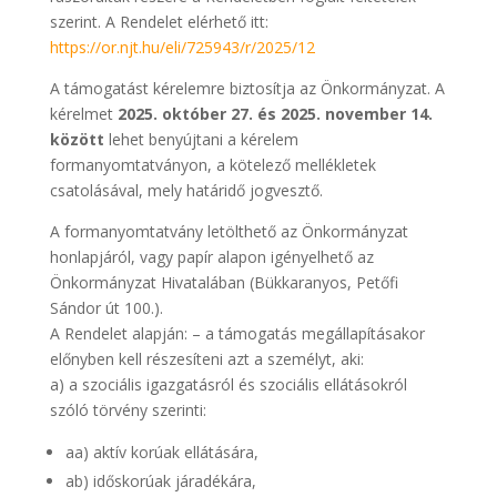
szerint. A Rendelet elérhető itt:
https://or.njt.hu/eli/725943/r/2025/12
A támogatást kérelemre biztosítja az Önkormányzat. A
kérelmet
2025. október 27. és 2025. november 14.
között
lehet benyújtani a kérelem
formanyomtatványon, a kötelező mellékletek
csatolásával, mely határidő jogvesztő.
A formanyomtatvány letölthető az Önkormányzat
honlapjáról, vagy papír alapon igényelhető az
Önkormányzat Hivatalában (Bükkaranyos, Petőfi
Sándor út 100.).
A Rendelet alapján: – a támogatás megállapításakor
előnyben kell részesíteni azt a személyt, aki:
a) a szociális igazgatásról és szociális ellátásokról
szóló törvény szerinti:
aa) aktív korúak ellátására,
ab) időskorúak járadékára,