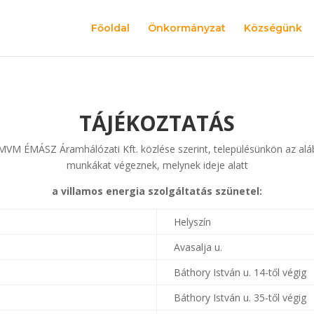
Főoldal
Önkormányzat
Községünk
TÁJÉKOZTATÁS
VM ÉMÁSZ Áramhálózati Kft. közlése szerint, településünkön az alábbi
munkákat végeznek, melynek ideje alatt
a villamos energia szolgáltatás szünetel:
Helyszín
Avasalja u.
Báthory István u. 14-től végig
Báthory István u. 35-től végig