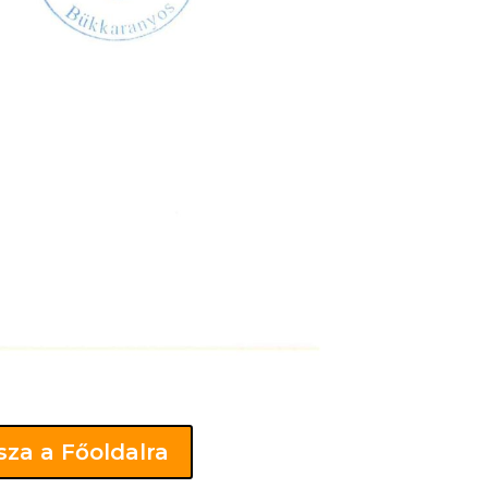
sza a Főoldalra