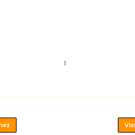
khez
Vis