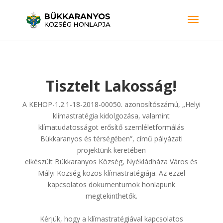
Tisztelt Lakosság!
A KEHOP-1.2.1-18-2018-00050. azonosítószámú, „Helyi
klímastratégia kidolgozása, valamint
klímatudatosságot erősítő szemléletformálás
Bükkaranyos és térségében”, című pályázati
projektünk keretében
elkészült Bükkaranyos Község, Nyékládháza Város és
Mályi Község közös klímastratégiája. Az ezzel
kapcsolatos dokumentumok honlapunk
megtekinthetők.
Kérjük, hogy a klímastratégiával kapcsolatos