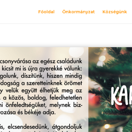
Főoldal
Önkormányzat
Községünk