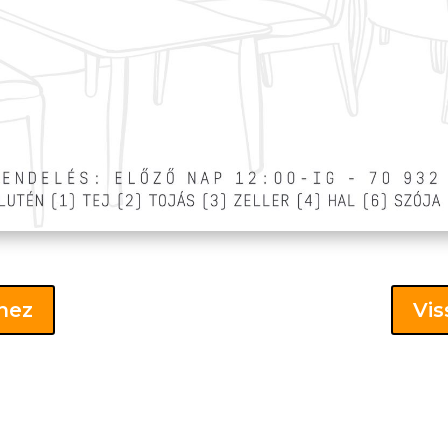
khez
Vis