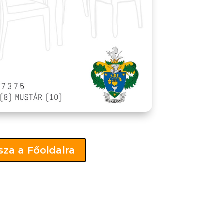
sza a Főoldalra