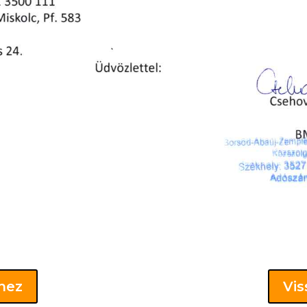
khez
Vis