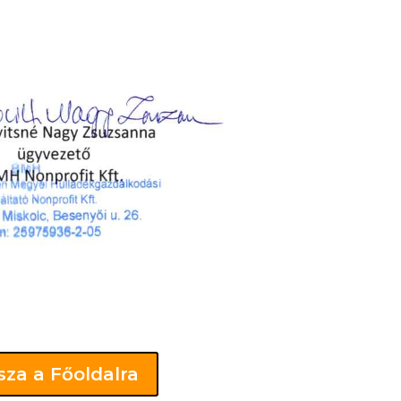
sza a Főoldalra