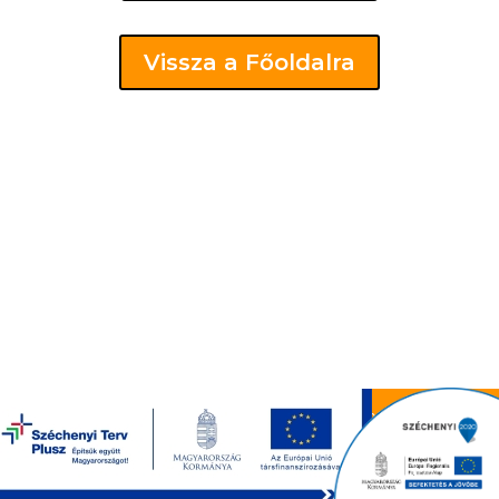
Vissza a Főoldalra
Bükkaranyos Község Önkormányzata 2019. | 3554
Bükkaranyos, Petőfi út 100. | Tel.: +36 46 476 352 |
Készítette a DOTZ Company -
www.dotz.hu