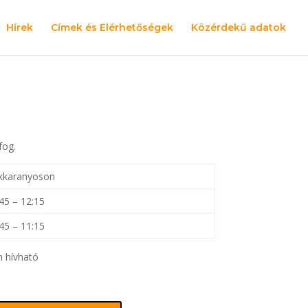
Hírek
Címek és Elérhetőségek
Közérdekű adatok
fog.
kkaranyoson
45 – 12:15
45 – 11:15
m hívható