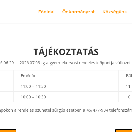
Főoldal
Önkormányzat
Községünk
TÁJÉKOZTATÁS
6.06.29. – 2026.07.03-ig a gyermekorvosi rendelés időpontja változni 
Emődön
Bü
11:00 – 11:30
11.
10:00 – 10:30
10:
pokon a rendelés szünetel sűrgős esetben a 46/477-904 telefonszá