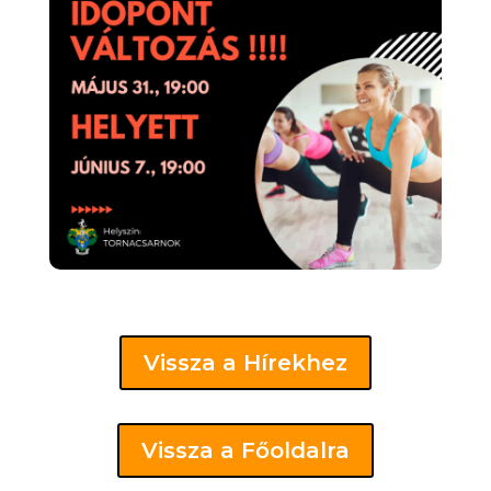
Vissza a Hírekhez
Vissza a Főoldalra