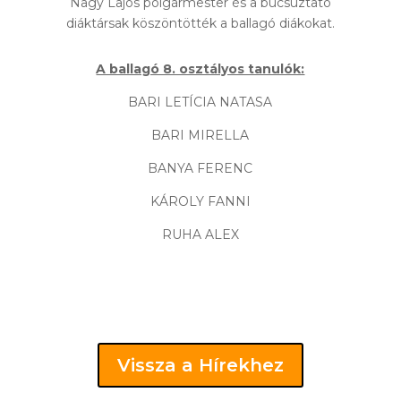
Nagy Lajos polgármester és a búcsúztató
diáktársak köszöntötték a ballagó diákokat.
A ballagó 8. osztályos tanulók:
BARI LETÍCIA NATASA
BARI MIRELLA
BANYA FERENC
KÁROLY FANNI
RUHA ALEX
Vissza a Hírekhez