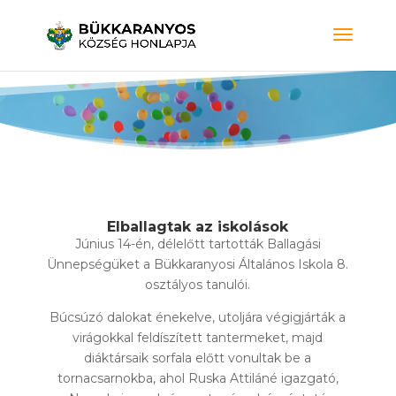
Elballagtak az iskolások
Június 14-én, délelőtt tartották Ballagási
Ünnepségüket a Bükkaranyosi Általános Iskola 8.
osztályos tanulói.
Búcsúzó dalokat énekelve, utoljára végigjárták a
virágokkal feldíszített tantermeket, majd
diáktársaik sorfala előtt vonultak be a
tornacsarnokba, ahol Ruska Attiláné igazgató,