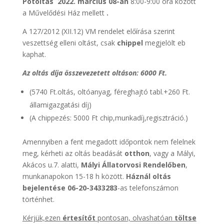
Pótolt
ás 2022. má
rcius
08-án
8:00-9:00 óra között
a Művelődési Ház mellett
.
A 127/2012 (XII.12) VM rendelet előírása szerint
veszettség elleni oltást, csak
chippel
megjelölt eb
kaphat.
Az oltás díja összevezetett oltáson: 6000 Ft.
(5740 Ft.oltás, oltóanyag, féreghajtó tabl.+260 Ft.
államigazgatási díj)
(A chippezés: 5000 Ft chip,munkadíj,regisztráció.)
Amennyiben a fent megadott időpontok nem felelnek
meg, kérheti az oltás beadását
otthon
, vagy a Mályi,
Akácos u.7. alatti,
Mályi Állatorvosi Rendelőben
,
munkanapokon 15-18 h között.
Háznál oltás
bejelentése
06-20-3433283
-as telefonszámon
történhet.
Kérjük,ezen
értesítőt
pontosan, olvashatóan
tö
ltse