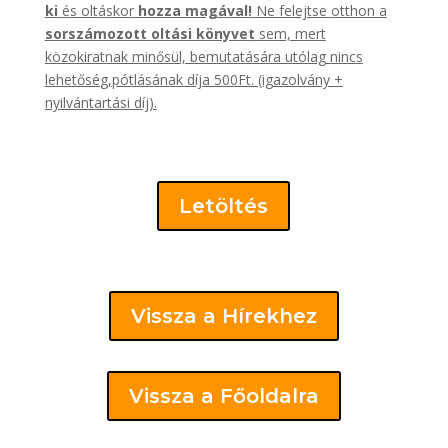
ki
é
s olt
á
skor
hozza magá
val!
Ne felejtse
otthon a
sorszámozott oltási könyvet
sem, mert
közokiratnak minősül, bemutatására utólag nincs
lehetősé
g,
pótlásának díja 500Ft. (igazolvány +
nyilvántartá
si d
íj).
Letöltés
Vissza a Hírekhez
Vissza a Főoldalra