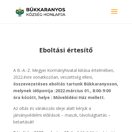
Eboltási értesítő
A B.-A.-Z. Megyei Kormányhivatal kiírása értelmében,
2022.évre vonatkozóan, veszettség elleni,
összevezeté
ses ebolt
ás tartunk Bükkaranyoson,
melynek időpontja :2022.má
rcius 0
1., 8:00-9:00
óra között,
helye : Művelődési Ház mellett.
Az oltás és várakozás ideje alatt kérjük a
járványvédelmi előírások – maszk, távolságtartás –
betartását!