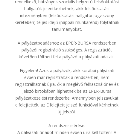
rendelkező, hátrányos szociális helyzetű felsőoktatási
hallgatók jelentkezhetnek, akik felsőoktatási
intézményben (felsőoktatási hallgatói jogviszony
keretében) teljes idejű (nappali munkarend) folytatnak
tanulmányokat.
A pályázatbeadáshoz az EPER-BURSA rendszerben
pályázói regisztráció szükséges. A regisztrációt
követően töltheti fel a pályázó a pályázati adatait.
Figyelem! Azok a pályázók, akik korábbi pályázati
évben már regisztráltak a rendszerben, nem
regisztrálhatnak újra, ők a meglévő felhasználónév és
jelszó birtokában léphetnek be az EPER-Bursa
pályázatkezelési rendszerbe. Amennyiben jelszavukat
elfelejtették, az Elfelejtett jelszó funkcióval kérhetnek
új jelszót.
A rendszer elérése:
A pályázati űrlapot minden évben újra kell tölteni! A