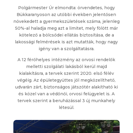
Polgármester Úr elmondta: örvendetes, hogy
Bükkaranyoson az utóbbi években jelentősen
növekedett a gyermekszületések száma, jelenleg
50%-al haladja meg azt a limitet, mely fölött már
kötelező a bölcsődei ellátás biztosítása, de a
lakossági felmérések is azt mutatták, hogy nagy
igény van a szolgáltatásra.
A 12 férőhelyes intézmény az orvosi rendelők
melletti szolgálati lakásból kerül majd
kialakításra, a tervek szerint 2020. első félév
végéig. Az épületegyüttes jól megközelíthető,
udvarán zárt, biztonságos játszótér alakítható ki
és közel van a védőnői, orvosi felügyelet is. A
tervek szerint a beruházással 3 új munkahely
létesül.