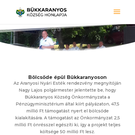
Bölcsőde épül Bükkaranyoson
Az Aranyosi Nyári Esték rendezvény megnyitóján
Nagy Lajos polgármester jelentette be, hogy
Bükkaranyos Község Önkormányzata a
Pénzügyminisztérium által kiírt pályázaton, 47,5
millió Ft támogatást nyert el bölcsőde
kialakítására. A támogatást az Önkormányzat 2,5
millió Ft önrésszel egészíti ki, így a projekt teljes
költsége 50 millió Ft lesz.