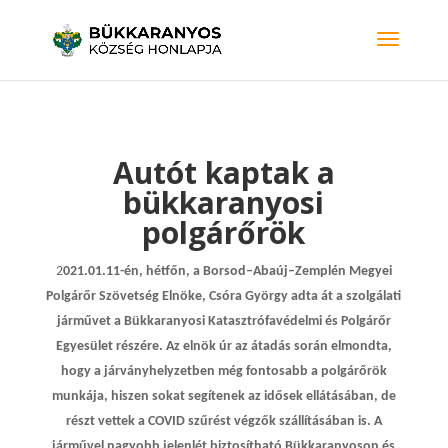
Autót kaptak a
bükkaranyosi
polgárőrök
2
021.01.11-én, hétfőn, a Borsod–Abaúj–Zemplén Megyei
Polgárőr Szövetség Elnöke, Csóra György adta át a szolgálati
járművet a Bükkaranyosi Katasztrófavédelmi és Polgárőr
Egyesület részére. Az elnök úr az átadás során elmondta,
hogy a járványhelyzetben még fontosabb a polgárőrök
munkája, hiszen sokat segítenek az idősek ellátásában, de
részt vettek a COVID szűrést végzők szállításában is. A
járművel nagyobb jelenlét biztosítható Bükkaranyoson és