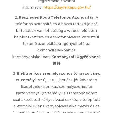
regisztráció, további
információ:
https://ugyfelkapu.gov.hu/
Részleges Kódú Telefonos Azonosítás:
A
telefonos azonosító és a hozzá tartozó jelszó
birtokában van lehetőség a webes felületen
bejelentkezésre és a telefonhíváson keresztül
történő azonosításra. Igényelhető az
okmányirodákban és
kormányablakokban.
Kormányzati Ügyfélvonal:
1818
Elektronikus személyazonosító igazolvány,
eSzemélyi:
Az új, 2016. január 1-jét követően
kiadott elektronikus személyazonosító
igazolvánnyal (eSzemélyi) a számítógépéhez
csatlakoztatott kártyaolvasó eszköz, a telepített
eSzemélyi Kliens kártyaolvasó alkalmazás és az
állandó személyazonosító igazolványhoz tartozó