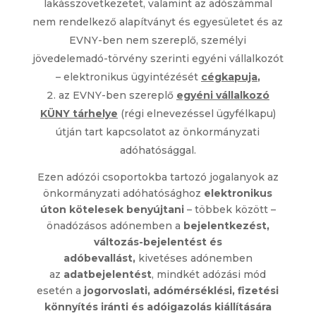
lakásszövetkezetet, valamint az adószámmal
nem rendelkező alapítványt és egyesületet és az
EVNY-ben nem szereplő, személyi
jövedelemadó-törvény szerinti egyéni vállalkozót
– elektronikus ügyintézését
cégkapuja
,
az EVNY-ben szereplő
egyéni vállalkozó
KÜNY tárhelye
(régi elnevezéssel ügyfélkapu)
útján tart kapcsolatot az önkormányzati
adóhatósággal.
Ezen adózói csoportokba tartozó jogalanyok az
önkormányzati adóhatósághoz
elektronikus
úton kötelesek benyújtani
– többek között –
önadózásos adónemben a
bejelentkezést,
változás-bejelentést és
adóbevallást,
kivetéses adónemben
az
adatbejelentést
, mindkét adózási mód
esetén a
jogorvoslati, adómérséklési, fizetési
könnyítés iránti és adóigazolás kiállítására