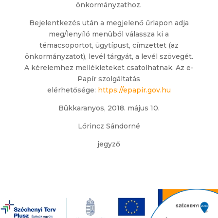
önkormányzathoz.
Bejelentkezés után a megjelenő űrlapon adja
meg/lenyíló menüből válassza ki a
témacsoportot, ügytípust, címzettet (az
önkormányzatot), levél tárgyát, a levél szövegét.
A kérelemhez mellékleteket csatolhatnak. Az e-
Papír szolgáltatás
elérhetősége:
https://epapir.gov.hu
Bükkaranyos, 2018. május 10.
Lőrincz Sándorné
jegyző
Bükkaranyos Község Önkormányzata 2019. | 3554
Bükkaranyos, Petőfi út 100. | Tel.: +36 46 476 352 |