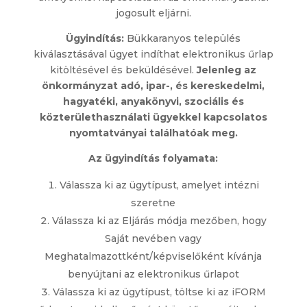
jogosult eljárni.
Ügyindítás:
Bükkaranyos település
kiválasztásával ügyet indíthat elektronikus űrlap
kitöltésével és beküldésével.
J
elenleg az
önkormányzat adó, ipar-, és kereskedelmi,
hagyatéki, anyakönyvi, szociális és
közterülethasználati ügyekkel kapcsolatos
nyomtatványai találhatóak meg.
Az ügyindítás folyamata:
Válassza ki az ügytípust, amelyet intézni
szeretne
Válassza ki az Eljárás módja mezőben, hogy
Saját nevében vagy
Meghatalmazottként/képviselőként kívánja
benyújtani az elektronikus űrlapot
Válassza ki az ügytípust, töltse ki az iFORM