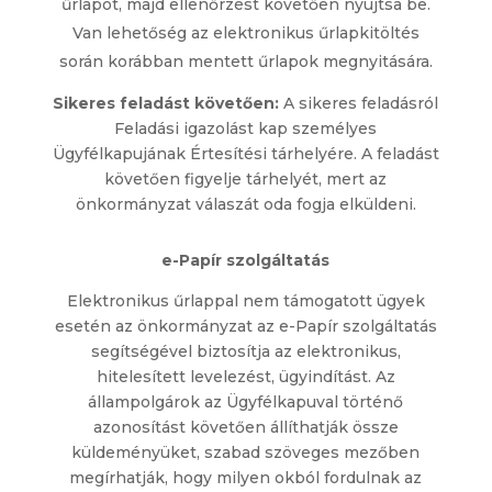
űrlapot, majd ellenőrzést követően nyújtsa be.
Van lehetőség az elektronikus űrlapkitöltés
során korábban mentett űrlapok megnyitására.
Sikeres feladást követően:
A sikeres feladásról
Feladási igazolást kap személyes
Ügyfélkapujának Értesítési tárhelyére. A feladást
követően figyelje tárhelyét, mert az
önkormányzat válaszát oda fogja elküldeni.
e-Papír szolgáltatás
Elektronikus űrlappal nem támogatott ügyek
esetén az önkormányzat az e-Papír szolgáltatás
segítségével biztosítja az elektronikus,
hitelesített levelezést, ügyindítást. Az
állampolgárok az Ügyfélkapuval történő
azonosítást követően állíthatják össze
küldeményüket, szabad szöveges mezőben
megírhatják, hogy milyen okból fordulnak az