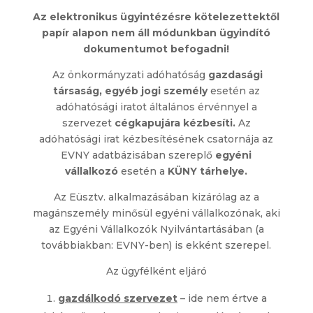
Az
elektronikus ügyintézésre kötelezettektől
papír alapon nem áll módunkban ügyindító
dokumentumot befogadni!
Az önkormányzati adóhatóság
gazdasági
társaság, egyéb jogi személy
esetén az
adóhatósági iratot általános érvénnyel a
szervezet
cégkapujára kézbesíti.
Az
adóhatósági irat kézbesítésének csatornája az
EVNY adatbázisában szereplő
egyéni
vállalkozó
esetén a
KÜNY tárhelye.
Az Eüsztv. alkalmazásában kizárólag az a
magánszemély minősül egyéni vállalkozónak, aki
az Egyéni Vállalkozók Nyilvántartásában (a
továbbiakban: EVNY-ben) is ekként szerepel.
Az ügyfélként eljáró
gazdálkodó szervezet
– ide nem értve a