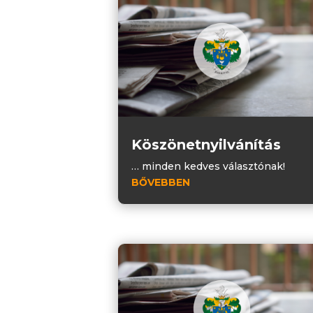
Köszönetnyilvánítás
… minden kedves választónak!
BŐVEBBEN