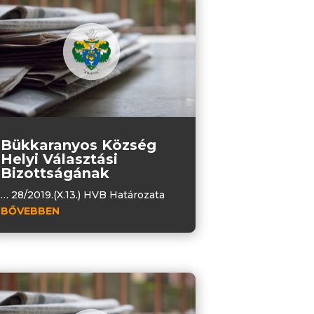
Bükkaranyos Község
Helyi Választási
Bizottságának
… 28/2019.(X.13.) HVB Határozata
BŐVEBBEN