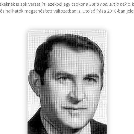
ekeknek is sok verset írt; ezekből egy csokor a
Süt a nap, süt a pék
c. 
s hallhatók megzenésített változatban is. Utolsó írása 2018-ban jel