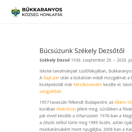
Búcsúzunk Székely Dezsőtől
Székely Dezső
1936. szeptember 29. – 2020. júl
Iskolai tanulmányait szülőfalujában, Bükkaranyo
A
Rajk-per
után a biztatóan indult mozgalmat a
középiskolát már
Mezőkövesden
kezdte el. Isko
vasgyárban
.
1957 tavaszán felkerült Budapestre; az
Állami Kö
korában
Miskolcon
jelent meg, sűrűbben a fővár
pár évvel később a
Viharszünet
. 1976-ban a Mag
a
Zászló nélkül
törte meg 1989 őszén, aztán újab
munkatársaként ment nyugdíjba. 2008-ban a Kai