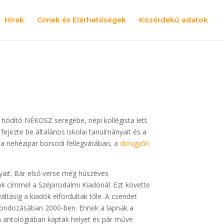
Hírek
Címek és Elérhetőségek
Közérdekű adatok
 hódító NÉKOSZ seregébe, népi kollégista lett.
fejezte be általános iskolai tanulmányait és a
a nehézipar borsodi fellegvárában, a
diósgyőri
yait. Bár első verse még húszéves
ok
címmel a Szépirodalmi Kiadónál. Ezt követte
áltásig a kiadók elfordultak tőle. A csendet
ndozásában 2000-ben. Ennek a lapnak a
n antológiában kaptak helyet és pár műve