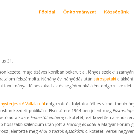
Főoldal
Önkormányzat
Községünk
ius 31.
son kezdte, majd tízéves korában bekerült a „fényes szelek” szárnyán
 hatalom felszámolta. Néhány évi hányódás után
sárospataki
diákként 
lai tanulmányai félbeszakadtak és segédmunkásként dolgozni kezdett 
nyvterjesztő Vállalatnál
dolgozott és folytatta félbeszakadt tanulmán
osban kezdett publikálni. Első kötete 1964-ben jelent meg
Füstoszlop
vető adta közre
Embertől emberig
c. kötetét, ezt követően a rendszerv
b hosszabb szilencium után jött a
Harang és kötél
a Magyar Fórum go
rosz jelentette meg
Ahol a tücsök éjszakázik
c. kötetét. Versei negyve