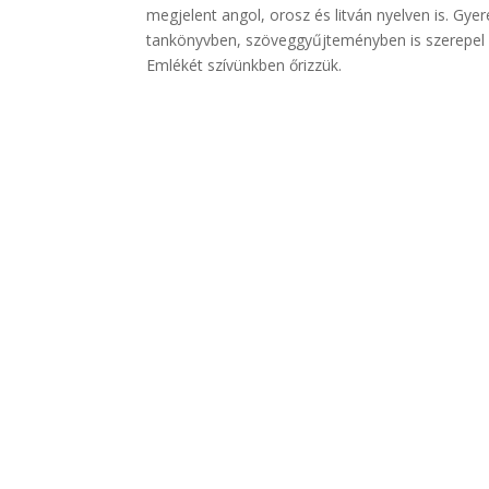
megjelent angol, orosz és litván nyelven is. Gyer
tankönyvben, szöveggyűjteményben is szerepel é
Emlékét szívünkben őrizzük.